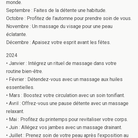
monde.
Septembre : Faites de la détente une habitude.
Octobre : Profitez de l’automne pour prendre soin de vous.
Novembre : Un massage du visage pour une peau
éclatante.
Décembre : Apaisez votre esprit avant les fêtes.
2024
• Janvier : Intégrez un rituel de massage dans votre
routine bien-être.
• Février : Détendez-vous avec un massage aux huiles
essentielles.
• Mars : Boostez votre circulation avec un soin tonifiant.
• Avril : Offrez-vous une pause détente avec un massage
relaxant.
• Mai : Profitez du printemps pour revitaliser votre corps.
• Juin : Allégez vos jambes avec un massage drainant.
• Juillet : Prenez soin de votre peau après l’exposition au