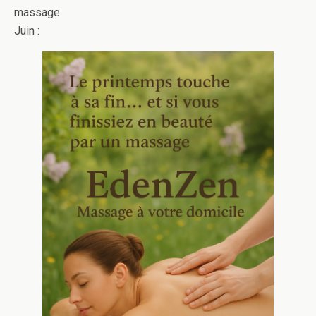
massage
Juin :