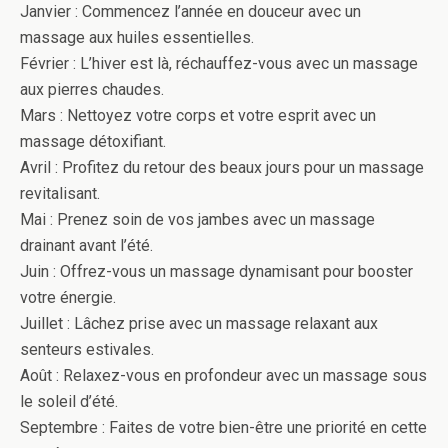
Janvier : Commencez l’année en douceur avec un
massage aux huiles essentielles.
Février : L’hiver est là, réchauffez-vous avec un massage
aux pierres chaudes.
Mars : Nettoyez votre corps et votre esprit avec un
massage détoxifiant.
Avril : Profitez du retour des beaux jours pour un massage
revitalisant.
Mai : Prenez soin de vos jambes avec un massage
drainant avant l’été.
Juin : Offrez-vous un massage dynamisant pour booster
votre énergie.
Juillet : Lâchez prise avec un massage relaxant aux
senteurs estivales.
Août : Relaxez-vous en profondeur avec un massage sous
le soleil d’été.
Septembre : Faites de votre bien-être une priorité en cette