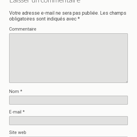
Votre adresse e-mail ne sera pas publiée.
Les champs
obligatoires sont indiqués avec
*
Commentaire
Nom
*
E-mail
*
Site web