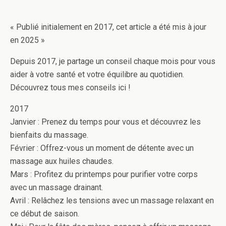
« Publié initialement en 2017, cet article a été mis à jour
en 2025 »
Depuis 2017, je partage un conseil chaque mois pour vous
aider à votre santé et votre équilibre au quotidien.
Découvrez tous mes conseils ici !
2017
Janvier : Prenez du temps pour vous et découvrez les
bienfaits du massage.
Février : Offrez-vous un moment de détente avec un
massage aux huiles chaudes.
Mars : Profitez du printemps pour purifier votre corps
avec un massage drainant.
Avril : Relâchez les tensions avec un massage relaxant en
ce début de saison.