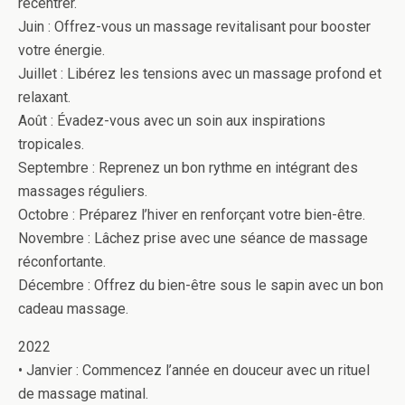
recentrer.
Juin : Offrez-vous un massage revitalisant pour booster
votre énergie.
Juillet : Libérez les tensions avec un massage profond et
relaxant.
Août : Évadez-vous avec un soin aux inspirations
tropicales.
Septembre : Reprenez un bon rythme en intégrant des
massages réguliers.
Octobre : Préparez l’hiver en renforçant votre bien-être.
Novembre : Lâchez prise avec une séance de massage
réconfortante.
Décembre : Offrez du bien-être sous le sapin avec un bon
cadeau massage.
2022
• Janvier : Commencez l’année en douceur avec un rituel
de massage matinal.