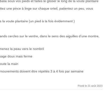
lai sous vos pieds et faites le glisser le long de la voute plantaire
tez une pince à linge sur chaque orteil, patientez un peu, vous
s la voute plantaire (un pied à la fois évidemment )
rands cercles sur le ventre, dans le sens des aiguilles d’une montre,
menez la peau vers le nombril
issage doux mais ferme
toute la main
s mouvements doivent être répétés 3 à 4 fois par semaine
Posté le 21 août 2023