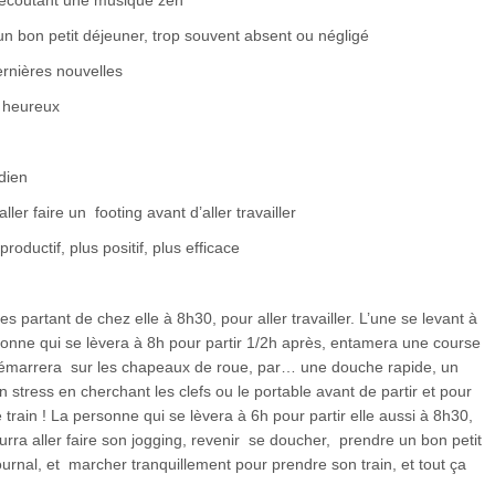
en écoutant une musique zen
n bon petit déjeuner, trop souvent absent ou négligé
ernières nouvelles
s heureux
dien
ler faire un footing avant d’aller travailler
roductif, plus positif, plus efficace
partant de chez elle à 8h30, pour aller travailler. L’une se levant à
rsonne qui se lèvera à 8h pour partir 1/2h après, entamera une course
démarrera sur les chapeaux de roue, par… une douche rapide, un
n stress en cherchant les clefs ou le portable avant de partir et pour
le train ! La personne qui se lèvera à 6h pour partir elle aussi à 8h30,
rra aller faire son jogging, revenir se doucher, prendre un bon petit
ournal, et marcher tranquillement pour prendre son train, et tout ça