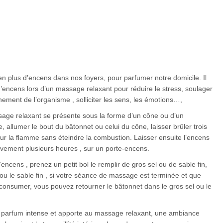
en plus d’encens dans nos foyers, pour parfumer notre domicile. Il
d’encens lors d’un massage relaxant pour réduire le stress, soulager
nement de l’organisme , solliciter les sens, les émotions…,
ssage relaxant se présente sous la forme d’un cône ou d’un
le, allumer le bout du bâtonnet ou celui du cône, laisser brûler trois
r la flamme sans éteindre la combustion. Laisser ensuite l’encens
vement plusieurs heures , sur un porte-encens.
ncens , prenez un petit bol le remplir de gros sel ou de sable fin,
 ou le sable fin , si votre séance de massage est terminée et que
consumer, vous pouvez retourner le bâtonnet dans le gros sel ou le
 parfum intense et apporte au massage relaxant, une ambiance