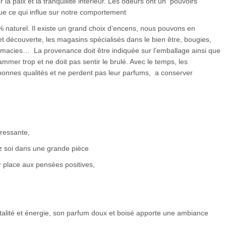
 la paix et la tranquillité intérieur. Les odeurs ont un pouvoirs
que ce qui influe sur notre comportement
 naturel. Il existe un grand choix d’encens, nous pouvons en
et découverte, les magasins spécialisés dans le bien être, bougies,
armacies… La provenance doit être indiquée sur l’emballage ainsi que
ammer trop et ne doit pas sentir le brulé. Avec le temps, les
bonnes qualités et ne perdent pas leur parfums, a conserver
tressante,
z soi dans une grande pièce
er place aux pensées positives,
talité et énergie, son parfum doux et boisé apporte une ambiance