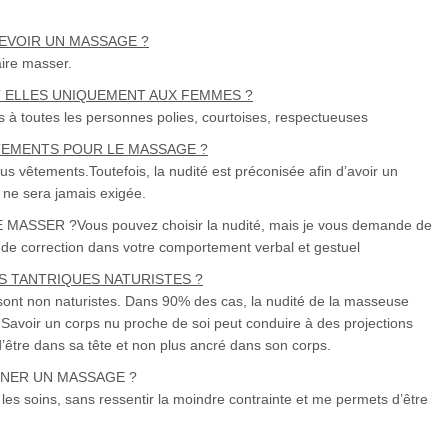
ECEVOIR UN MASSAGE ?
aire masser.
 ELLES UNIQUEMENT AUX FEMMES ?
 à toutes les personnes polies, courtoises, respectueuses
TEMENTS POUR LE MASSAGE ?
s vêtements.Toutefois, la nudité est préconisée afin d’avoir un
s ne sera jamais exigée.
ASSER ?Vous pouvez choisir la nudité, mais je vous demande de
t de correction dans votre comportement verbal et gestuel
S TANTRIQUES NATURISTES ?
ont non naturistes. Dans 90% des cas, la nudité de la masseuse
. Savoir un corps nu proche de soi peut conduire à des projections
être dans sa tête et non plus ancré dans son corps.
NNER UN MASSAGE ?
les soins, sans ressentir la moindre contrainte et me permets d’être