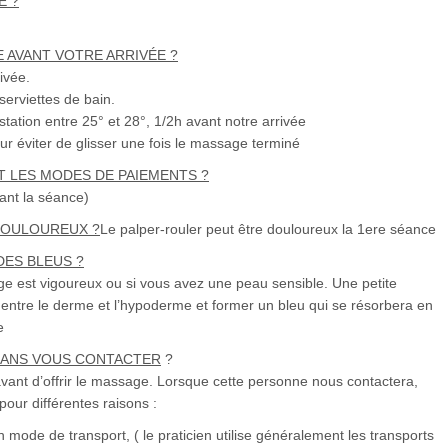
E ?
E AVANT VOTRE ARRIVÉE ?
ivée.
serviettes de bain.
station entre 25° et 28°, 1/2h avant notre arrivée
r éviter de glisser une fois le massage terminé
T LES MODES DE PAIEMENTS ?
ant la séance)
 DOULOUREUX ?
Le palper-rouler peut être douloureux la 1ere séance
DES BLEUS ?
age est vigoureux ou si vous avez une peau sensible. Une petite
 entre le derme et l’hypoderme et former un bleu qui se résorbera en
e
SANS VOUS CONTACTER
?
avant d’offrir le massage. Lorsque cette personne nous contactera,
pour différentes raisons :
 mode de transport, ( le praticien utilise généralement les transports