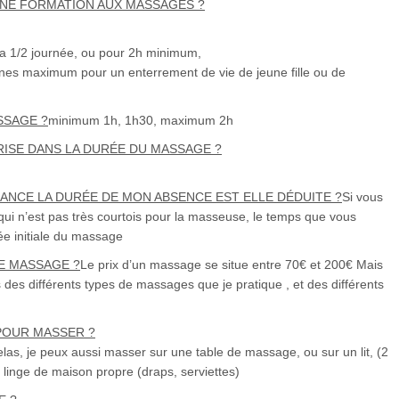
 UNE FORMATION AUX MASSAGES ?
 la 1/2 journée, ou pour 2h minimum,
nnes maximum pour un enterrement de vie de jeune fille ou de
SSAGE ?
minimum 1h, 1h30, maximum 2h
RISE DANS LA DURÉE DU MASSAGE ?
ÉANCE LA DURÉE DE MON ABSENCE EST ELLE DÉDUITE ?
Si vous
i n’est pas très courtois pour la masseuse, le temps que vous
ée initiale du massage
E MASSAGE ?
Le prix d’un massage se situe entre 70€ et 200€ Mais
 des différents types de massages que je pratique , et des différents
POUR MASSER ?
telas, je peux aussi masser sur une table de massage, ou sur un lit, (2
le linge de maison propre (draps, serviettes)