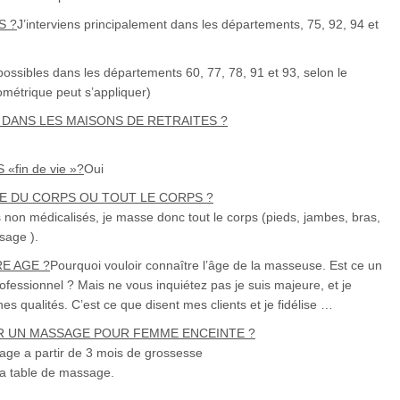
S ?
J’interviens principalement dans les départements,
75, 92, 94 et
ssibles dans les départements 60, 77, 78, 91 et 93, selon le
lométrique peut s’appliquer)
DANS LES MAISONS DE RETRAITES ?
in de vie »?
Oui
E DU CORPS OU TOUT LE CORPS ?
non médicalisés, je masse donc tout le corps (pieds, jambes, bras,
sage ).
E AGE ?
Pourquoi vouloir connaître l’âge de la masseuse. Est ce un
ofessionnel ? Mais ne vous inquiétez pas je suis majeure, et je
 qualités. C’est ce que disent mes clients et je fidélise …
OIR UN MASSAGE POUR FEMME ENCEINTE ?
ge a partir de 3 mois de grossesse
 la table de massage.