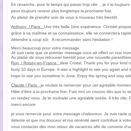
En revanche, pour le temps qui passe trop vite… je n’ai toujours 
peux toujours revenir plus longtemps la prochaine fois.
Au plaisir de prendre soin de vous à nouveau très bientôt.
Anthony / Paris :
Une très belle 1ère expérience. Christel propo
grâce à sa maîtrise et sa connaissance, elle se connectera rapid
détendre à coup sûr. A recommander sans hésitation !
Merci beaucoup pour votre message.
Je suis ravie que ce premier massage vous ait offert un vrai mo
Au plaisir de vous retrouver bientôt pour une nouvelle parenthès
Ron / Roissy-en-France :
dear Cristal, Thank you for your kind n
busy 10 days in Europe. It was a highlight to see you again and 
hope to see you sometime in June. Enjoy the spring and stay we
Claude / Paris :
je voulais te remercier pour cet agréable moment.
Hâte d’être à la prochaine fois. Fais moi un coucou dès que tu 
un rendez vous. Je te souhaite une agréable soirée. A très vite;
merci encore
je vous remercie pour votre message chaleureux. Je suis ravie
détente et que ma douceur et ma sérénité aient contribué à votr
vous contacter dès mon retour de vacances afin de convenir d’u