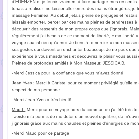
d’EDENZEN et je tenais vraiment à faire partager mes ressentis. 
tenais à réaliser me laisser aller entre des mains étrangères, je f
massage Féminéa. Au début j’étais pleine de préjugés et restais
laissais emporter, bercer par ces mains pleines de tendresses 
découvrir des ressentis de mon propre corps que j’ignorais. Ma
régulièrement j’ai besoin de ce moment de liberté, « ma liberté
voyage spatial rien qu’a moi. Je tiens à remercier « mon masseur
ses gestes qui doivent en enchanter beaucoup. Je ne peux que
expérience à vous mesdames et découvrez le plaisir vous aussi 
Pleines de profondes amitiés à Mon Masseur. JESSICA B.
-Merci Jessica pour la confiance que vous m’avez donné
Jean Yves
: Merci à Christel pour ce moment privilégié qu’elle m
respect de ma personne
-Merci Jean Yves a très bientôt
Maud :
Merci pour ce voyage hors du commun ou j’ai été très t
Taoiste m’a permis de me doter d’un nouvel équilibre, de m’ouvr
j’ignorais grâce aux mains chaudes et pleines d’énergies de mon
-Merci Maud pour ce partage