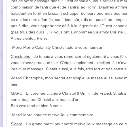
lors de votre passage dans l’Ouest canadien, vous arriviez à maîtr
combinaison de tantrique et de TantraTao Hom’ . D’autres affirmen
baladant en forêt en laissant échapper de leurs énormes poumo
ce quides ours affamés, sauf, bien sûr, s’ils ont passé un temps c
pas à dire, vous appartenez déjà à la légende de l’Ouest canadie
(pas tous des ours… !) vous ont surnommée Calamity Christel…
À très bientôt, Pierre
-Merci Pierre Calamity Christel adore votre humour !
Christophe
: Je tenais a vous remercier et également a vous fél
vous m’avez prodigué hier. C’était simplement excellent. Je n’av
lors d’un massage. C’était aussi, à la fois, très fort et très sens
-Merci Christophe, mon secret est simple, je masse aussi avec 
bien
MARC :
Encore merci chère Christel !! Un film de Franck Sinatra 
serez toujours Christel aux mains d’or .
Bon weekend et bien à vous.
-Merci Marc pour ce merveilleux commentaire
Sjoerd
: Un grand merci pour votre merveilleux massage de ce ma