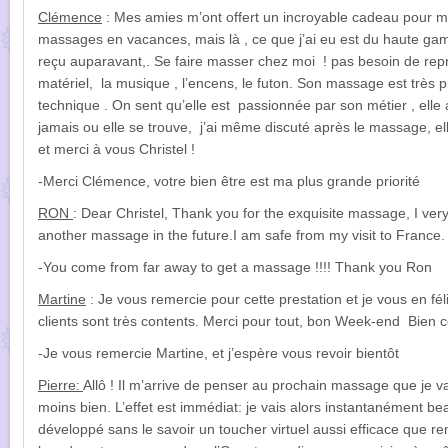
Clémence
: Mes amies m’ont offert un incroyable cadeau pour mes
massages en vacances, mais là , ce que j’ai eu est du haute gamm
reçu auparavant,. Se faire masser chez moi ! pas besoin de repre
matériel, la musique , l’encens, le futon. Son massage est très 
technique . On sent qu’elle est passionnée par son métier , ell
jamais ou elle se trouve, j’ai même discuté après le massage, e
et merci à vous Christel !
-Merci Clémence, votre bien être est ma plus grande priorité
RON
: Dear Christel, Thank you for the exquisite massage, I very
another massage in the future.I am safe from my visit to France.
-You come from far away to get a massage !!!! Thank you Ron
Martine
: Je vous remercie pour cette prestation et je vous en féli
clients sont très contents. Merci pour tout, bon Week-end Bien 
-Je vous remercie Martine, et j’espère vous revoir bientôt
Pierre:
Allô ! Il m’arrive de penser au prochain massage que je va
moins bien. L’effet est immédiat: je vais alors instantanément 
développé sans le savoir un toucher virtuel aussi efficace que 