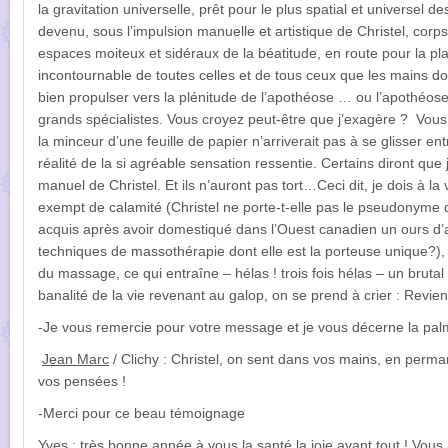
la gravitation universelle, prêt pour le plus spatial et universel
devenu, sous l’impulsion manuelle et artistique de Christel, cor
espaces moiteux et sidéraux de la béatitude, en route pour la p
incontournable de toutes celles et de tous ceux que les mains do
bien propulser vers la plénitude de l’apothéose … ou l’apothéose d
grands spécialistes.
Vous croyez peut-être que j’exagère ? Vous 
la minceur d’une feuille de papier n’arriverait pas à se glisser en
réalité de la si agréable sensation ressentie.
Certains diront que j
manuel de Christel. Et ils n’auront pas tort…
Ceci dit, je dois à la
exempt de calamité (Christel ne porte-t-elle pas le pseudonyme
acquis après avoir domestiqué dans l’Ouest canadien un ours d’a
techniques de massothérapie dont elle est la porteuse unique?), 
du massage, ce qui entraîne – hélas ! trois fois hélas – un brutal 
banalité de la vie revenant au galop, on se prend à crier : Revien
-Je vous remercie pour votre message et je vous décerne la palm
Jean Marc
/ Clichy : Christel, on sent dans vos mains, en perm
vos pensées !
-Merci pour ce beau témoignage
Yves
: très bonne année à vous,la santé la joie avant tout ! Vo