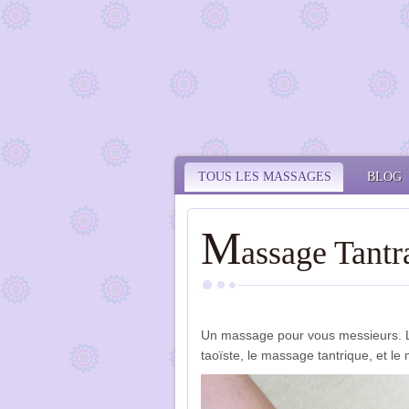
TOUS LES MASSAGES
BLOG
M
assage Tant
Un massage pour vous messieurs. L
taoïste, le massage tantrique, et l