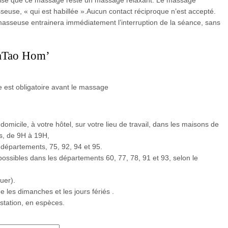
écise que ce massage reste un massage relaxant. Le massage
seuse, « qui est habillée ».Aucun contact réciproque n’est accepté.
masseuse entrainera immédiatement l’interruption de la séance, sans
raTao Hom’
e est obligatoire avant le massage
domicile, à votre hôtel, sur votre lieu de travail, dans les maisons de
rs, de 9H à 19H,
 départements, 75, 92, 94 et 95.
ssibles dans les départements 60, 77, 78, 91 et 93, selon le
uer).
les dimanches et les jours fériés .
estation, en espèces.