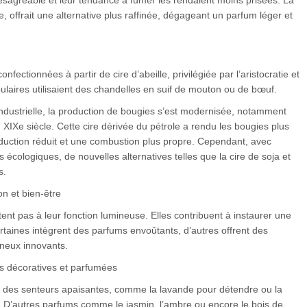
désagréable et leur tendance à fumer les rendaient moins prisées. La
e, offrait une alternative plus raffinée, dégageant un parfum léger et
fectionnées à partir de cire d’abeille, privilégiée par l’aristocratie et
pulaires utilisaient des chandelles en suif de mouton ou de bœuf.
ndustrielle, la production de bougies s’est modernisée, notamment
u XIXe siècle. Cette cire dérivée du pétrole a rendu les bougies plus
duction réduit et une combustion plus propre. Cependant, avec
ts écologiques, de nouvelles alternatives telles que la cire de soja et
s.
n et bien-être
tent pas à leur fonction lumineuse. Elles contribuent à instaurer une
taines intègrent des parfums envoûtants, d’autres offrent des
ineux innovants.
s décoratives et parfumées
nt des senteurs apaisantes, comme la lavande pour détendre ou la
 D’autres parfums comme le jasmin, l’ambre ou encore le bois de